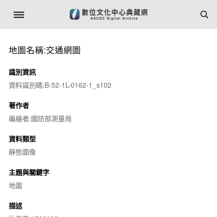
地圖名稱:交通網圖
識別資訊
資料識別碼:B-52-1L-0162-1_s102
著作者
編繪者:國防部測量局
資料類型
靜態圖像
主題與關鍵字
地圖
描述