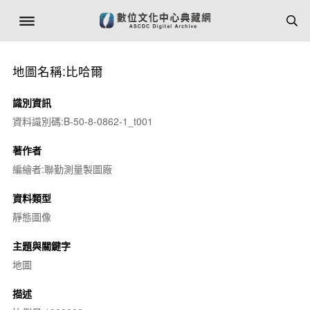
地圖名稱:比哈爾
識別資訊
資料識別碼:B-50-8-0862-1_t001
著作者
編繪者:聯勤測量製圖廠
資料類型
靜態圖像
主題與關鍵字
地圖
描述