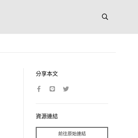
分享本文
資源連結
前往原始連結