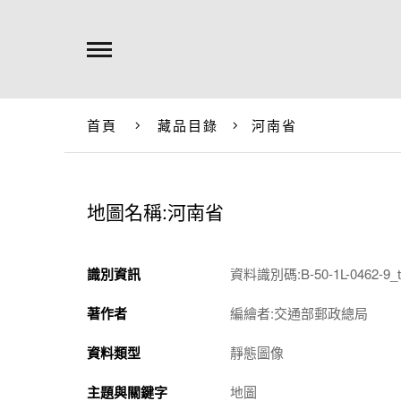
首頁
藏品目錄
河南省
地圖名稱:河南省
識別資訊
資料識別碼:B-50-1L-0462-9_t
著作者
編繪者:交通部郵政總局
資料類型
靜態圖像
主題與關鍵字
地圖