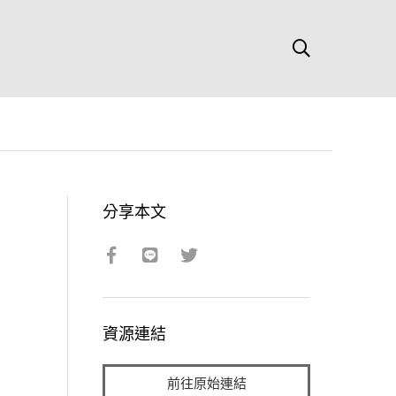
分享本文
資源連結
前往原始連結