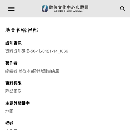
地圖名稱:昌都
識別資訊
資料識別碼:B-50-1L-0421-14_t066
著作者
編繪者:參謀本部陸地測量總局
資料類型
靜態圖像
主題與關鍵字
地圖
描述