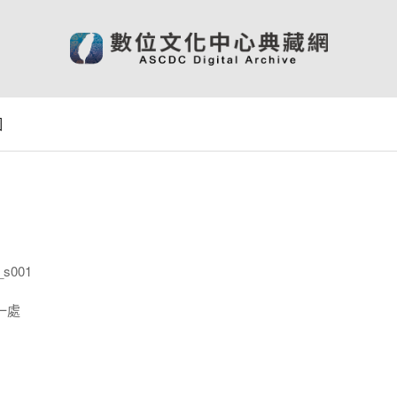
圖
_s001
一處