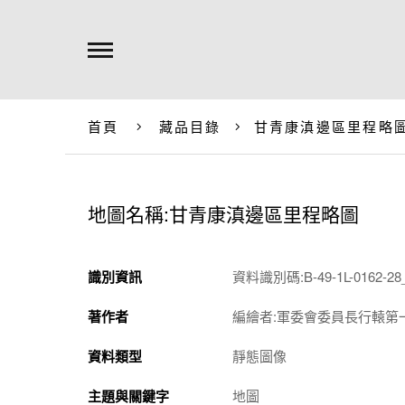
首頁
藏品目錄
甘青康滇邊區里程略
地圖名稱:甘青康滇邊區里程略圖
識別資訊
資料識別碼:B-49-1L-0162-28
著作者
編繪者:軍委會委員長行轅第
資料類型
靜態圖像
主題與關鍵字
地圖