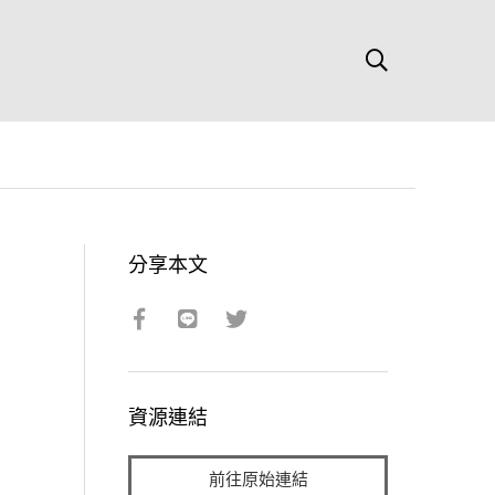
分享本文
資源連結
前往原始連結