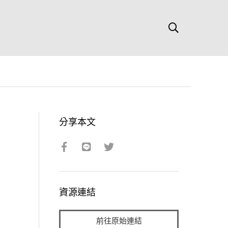
分享本文
資源連結
前往原始連結