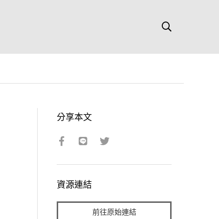
分享本文
資源連結
前往原始連結