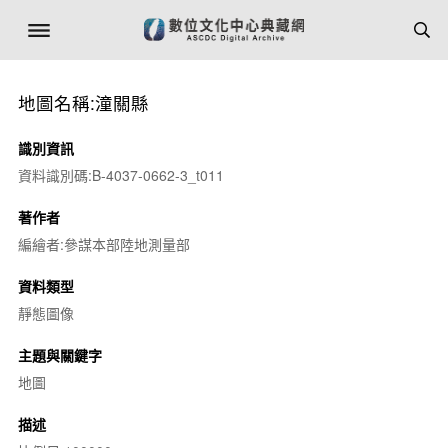
地圖名稱:潼關縣
識別資訊
資料識別碼:B-4037-0662-3_t011
著作者
編繪者:參謀本部陸地測量部
資料類型
靜態圖像
主題與關鍵字
地圖
描述