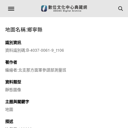
地圖名稱:鄉寧縣
識別資訊
資料識別碼:B-4037-0061-9_t106
著作者
編繪者:北支那方面軍參謀部測量班
資料類型
靜態圖像
主題與關鍵字
地圖
描述