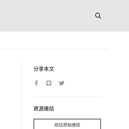
分享本文
資源連結
前往原始連結