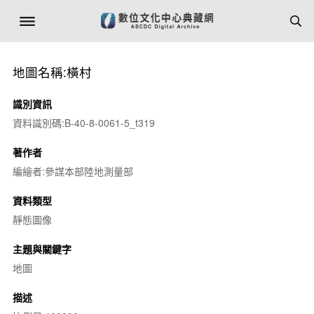
地圖名稱:橫村
識別資訊
資料識別碼:B-40-8-0061-5_t319
著作者
編繪者:參謀本部陸地測量部
資料類型
靜態圖像
主題與關鍵字
地圖
描述