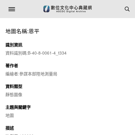
地圖名稱:恩平
識別資訊
資料識別碼:B-40-8-0061-4_t334
著作者
編繪者:參謀本部陸地測量局
資料類型
靜態圖像
主題與關鍵字
地圖
描述