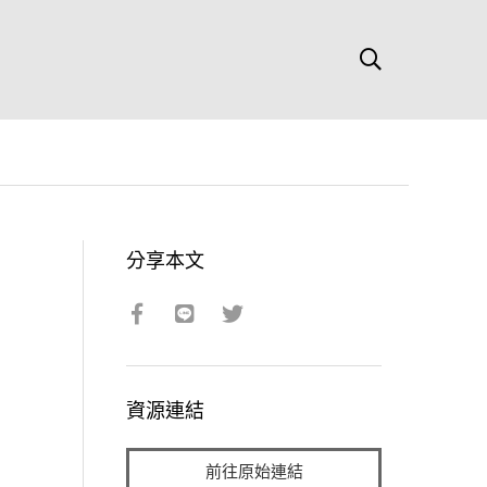
分享本文
資源連結
前往原始連結