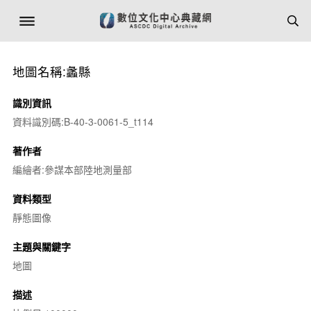
地圖名稱:蠡縣
識別資訊
資料識別碼:B-40-3-0061-5_t114
著作者
編繪者:參謀本部陸地測量部
資料類型
靜態圖像
主題與關鍵字
地圖
描述