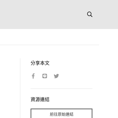
分享本文
資源連結
前往原始連結