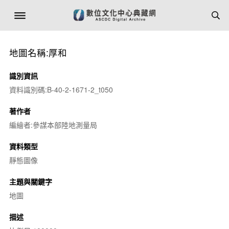
地圖名稱:厚和
識別資訊
資料識別碼:B-40-2-1671-2_t050
著作者
編繪者:參謀本部陸地測量局
資料類型
靜態圖像
主題與關鍵字
地圖
描述