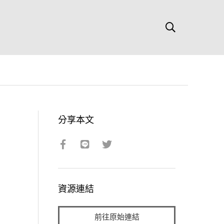
分享本文
資源連結
前往原始連結