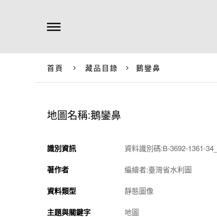
首頁
藏品目錄
鵝鑾鼻
地圖名稱:鵝鑾鼻
識別資訊
資料識別碼:B-3692-1361-34_
著作者
編繪者:臺灣省水利圖
資料類型
靜態圖像
主題與關鍵字
地圖