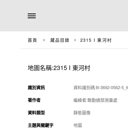
首頁
藏品目錄
2315 I 東河村
地圖名稱:2315 I 東河村
識別資訊
資料識別碼:B-3692-0562-5_t
著作者
編繪者:聯勤總部測量處
資料類型
靜態圖像
主題與關鍵字
地圖