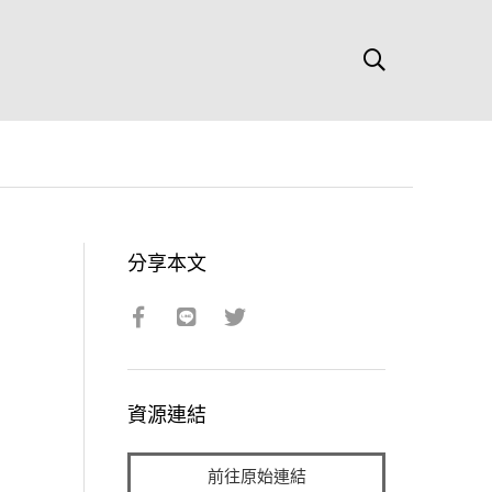
分享本文
資源連結
前往原始連結