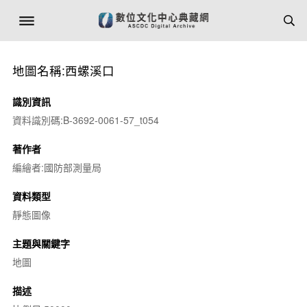
地圖名稱:西螺溪口
識別資訊
資料識別碼:B-3692-0061-57_t054
著作者
編繪者:國防部測量局
資料類型
靜態圖像
主題與關鍵字
地圖
描述