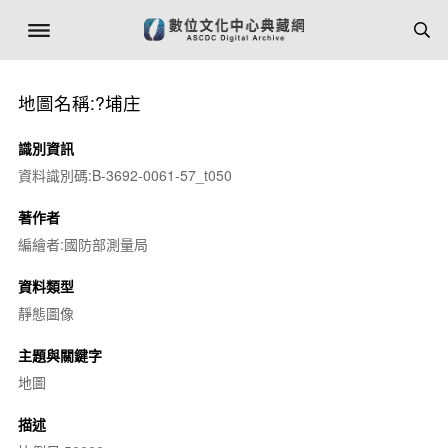
地圖名稱:?埔庄
識別資訊
資料識別碼:B-3692-0061-57_t050
著作者
編繪者:國防部測量局
資料類型
靜態圖像
主題與關鍵字
地圖
描述