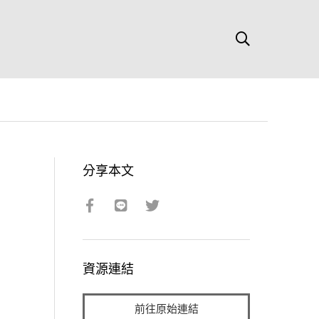
分享本文
資源連結
前往原始連結