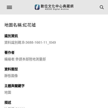
地圖名稱:紅花墟
識別資訊
資料識別碼:B-3688-1661-11_t049
著作者
編繪者:參謀本部陸地測量部
資料類型
靜態圖像
主題與關鍵字
地圖
描述