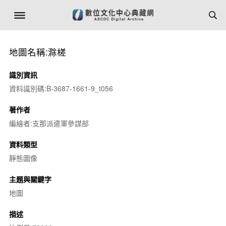
地圖名稱:滁槎
識別資訊
資料識別碼:B-3687-1661-9_t056
著作者
編繪者:支那派遣軍參謀部
資料類型
靜態圖像
主題與關鍵字
地圖
描述