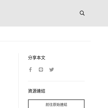
分享本文
資源連結
前往原始連結