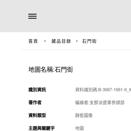
首頁
藏品目錄
石門街
地圖名稱:石門街
識別資訊
資料識別碼:B-3687-1661-9_t0
著作者
編繪者:支那派遣軍參謀部
資料類型
靜態圖像
主題與關鍵字
地圖