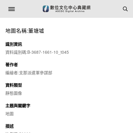
地圖名稱:董塘墟
識別資訊
資料識別碼:B-3687-1661-10_t045
著作者
編繪者:支那派遣軍參謀部
資料類型
靜態圖像
主題與關鍵字
地圖
描述