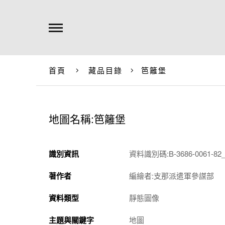
首頁
藏品目錄
笆籬堡
地圖名稱:笆籬堡
識別資訊
資料識別碼:B-3686-0061-82_
著作者
編繪者:支那派遣軍參謀部
資料類型
靜態圖像
主題與關鍵字
地圖