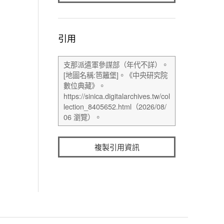
引用
複製引用資訊