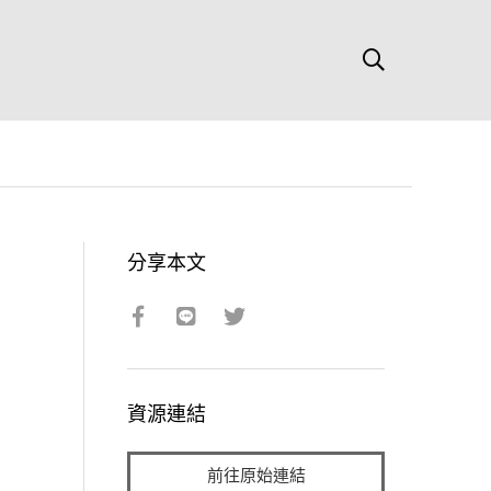
分享本文
資源連結
前往原始連結