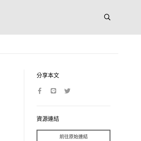
分享本文
資源連結
前往原始連結