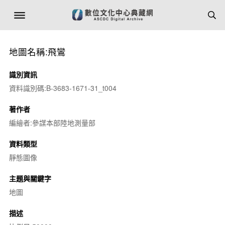
地圖名稱:飛鸞
識別資訊
資料識別碼:B-3683-1671-31_t004
著作者
編繪者:參謀本部陸地測量部
資料類型
靜態圖像
主題與關鍵字
地圖
描述