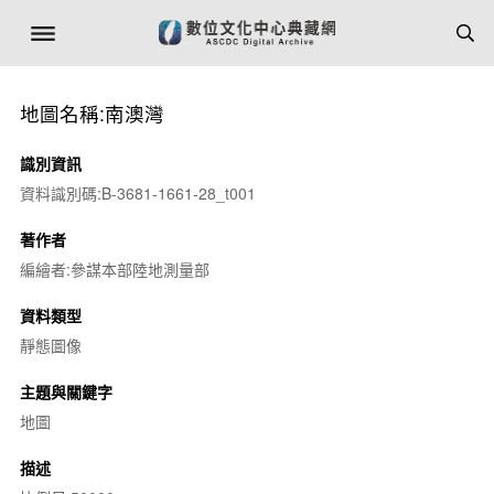
地圖名稱:南澳灣
識別資訊
資料識別碼:B-3681-1661-28_t001
著作者
編繪者:參謀本部陸地測量部
資料類型
靜態圖像
主題與關鍵字
地圖
描述