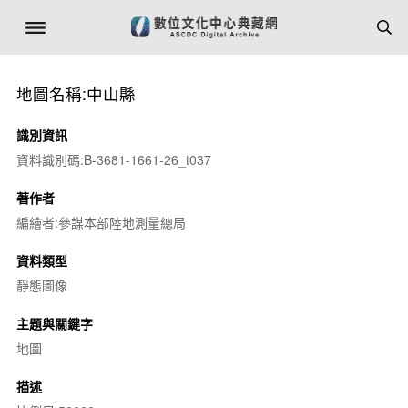
地圖名稱:中山縣
識別資訊
資料識別碼:B-3681-1661-26_t037
著作者
編繪者:參謀本部陸地測量總局
資料類型
靜態圖像
主題與關鍵字
地圖
描述