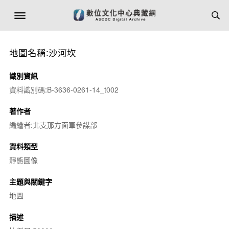
地圖名稱:沙河坎
識別資訊
資料識別碼:B-3636-0261-14_t002
著作者
編繪者:北支那方面軍參謀部
資料類型
靜態圖像
主題與關鍵字
地圖
描述