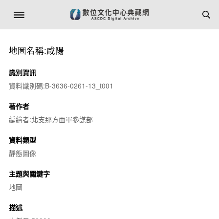
地圖名稱:咸陽
識別資訊
資料識別碼:B-3636-0261-13_t001
著作者
編繪者:北支那方面軍參謀部
資料類型
靜態圖像
主題與關鍵字
地圖
描述