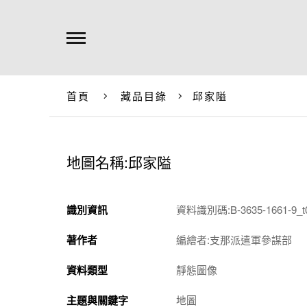
首頁
藏品目錄
邱家隘
地圖名稱:邱家隘
識別資訊
資料識別碼:B-3635-1661-9_t
著作者
編繪者:支那派遣軍參謀部
資料類型
靜態圖像
主題與關鍵字
地圖