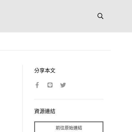
分享本文
資源連結
前往原始連結