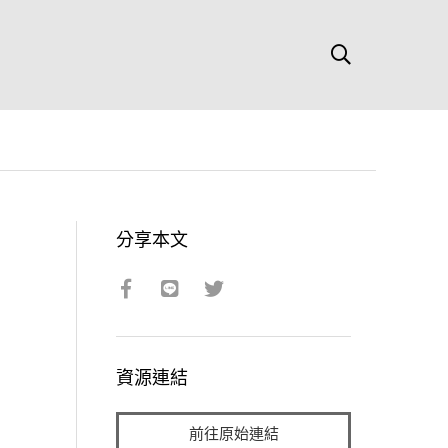
分享本文
資源連結
前往原始連結