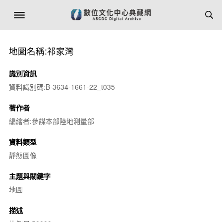
地圖名稱:祁家灣
識別資訊
資料識別碼:B-3634-1661-22_t035
著作者
編繪者:參謀本部陸地測量部
資料類型
靜態圖像
主題與關鍵字
地圖
描述