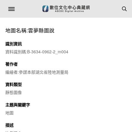
地圖名稱:雲夢縣圖說
識別資訊
資料識別碼:B-3634-0962-2_m004
著作者
編繪者:參謀本部湖北省陸地測量局
資料類型
靜態圖像
主題與關鍵字
地圖
描述