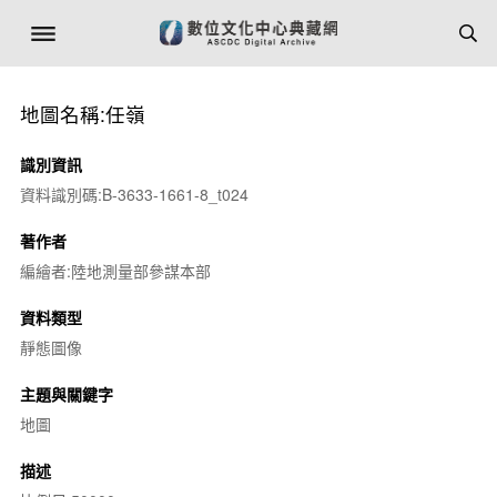
地圖名稱:任嶺
識別資訊
資料識別碼:B-3633-1661-8_t024
著作者
編繪者:陸地測量部參謀本部
資料類型
靜態圖像
主題與關鍵字
地圖
描述