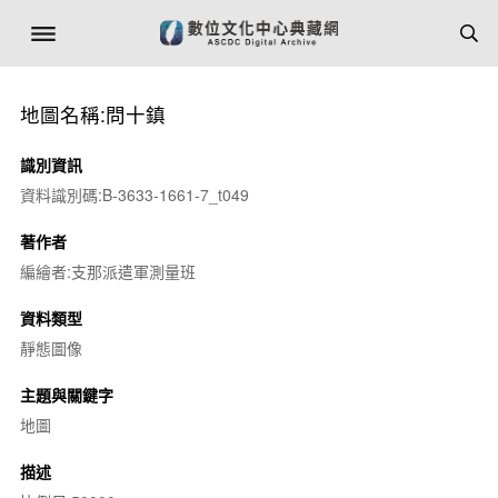
地圖名稱:問十鎮
識別資訊
資料識別碼:B-3633-1661-7_t049
著作者
編繪者:支那派遣軍測量班
資料類型
靜態圖像
主題與關鍵字
地圖
描述