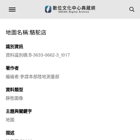
地圖名稱:駱駝店
識別資訊
資料識別碼:B-3633-0662-3_t017
著作者
編繪者:參謀本部陸地測量部
資料類型
靜態圖像
主題與關鍵字
地圖
描述