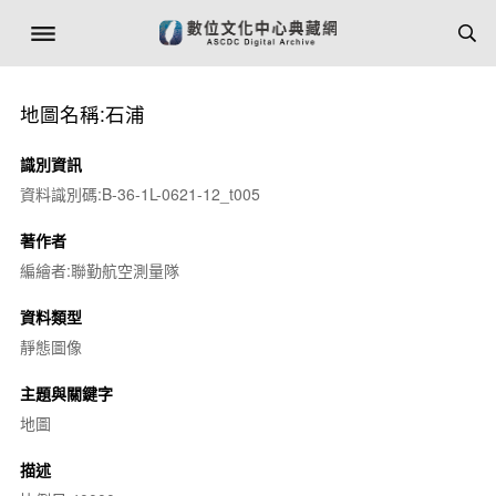
地圖名稱:石浦
識別資訊
資料識別碼:B-36-1L-0621-12_t005
著作者
編繪者:聯勤航空測量隊
資料類型
靜態圖像
主題與關鍵字
地圖
描述