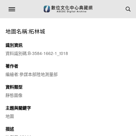
地圖名稱:柘林城
識別資訊
資料識別碼:B-3584-1662-1_t018
著作者
編繪者:參謀本部陸地測量部
資料類型
靜態圖像
主題與關鍵字
地圖
描述