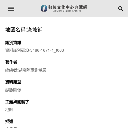
地圖名稱:淥塘舖
識別資訊
資料識別碼:B-3486-1671-4_t003
著作者
編繪者:湖南陸軍測量局
資料類型
靜態圖像
主題與關鍵字
地圖
描述