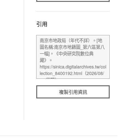
引用
複製引用資訊