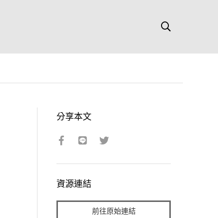
分享本文
資源連結
前往原始連結