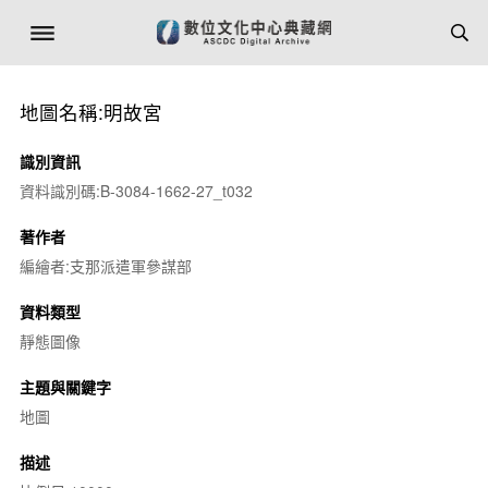
地圖名稱:明故宮
識別資訊
資料識別碼:B-3084-1662-27_t032
著作者
編繪者:支那派遣軍參謀部
資料類型
靜態圖像
主題與關鍵字
地圖
描述