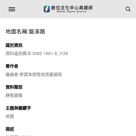
地圖名稱:盤溪路
識別資訊
資料識別碼:B-3082-1661-8_t126
著作者
編繪者:參謀本部陸地測量總局
資料類型
靜態圖像
主題與關鍵字
地圖
描述