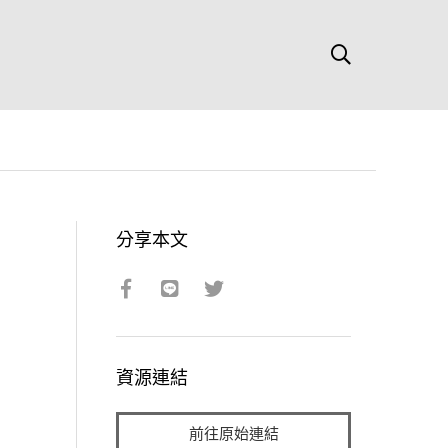
分享本文
資源連結
前往原始連結