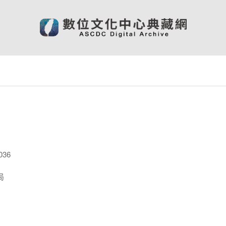
036
局