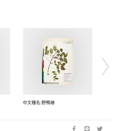
中文種名:野鴨椿