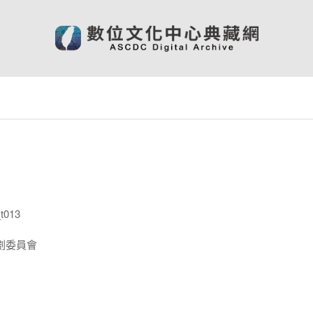
t013
劃委員會