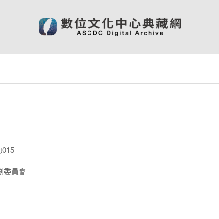
t015
劃委員會