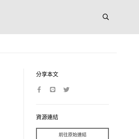
分享本文
資源連結
前往原始連結