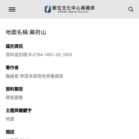
地圖名稱:幕府山
識別資訊
資料識別碼:B-2784-1661-29_t003
著作者
編繪者:參謀本部陸地測量總局
資料類型
靜態圖像
主題與關鍵字
地圖
描述